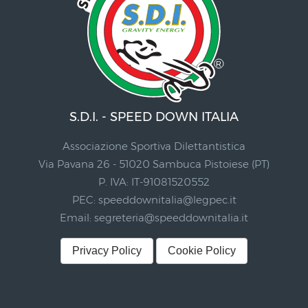
S.D.I. - SPEED DOWN ITALIA
Associazione Sportiva Dilettantistica
Via Pavana 26 - 51020 Sambuca Pistoiese (PT)
P. IVA: IT-91081520552
PEC:
speeddownitalia@legpec.it
Email:
segreteria@speeddownitalia.it
Privacy Policy
Cookie Policy