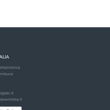
ALIA
ettantistica
Sambuca
gpec.it
ownitalia.it