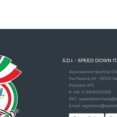
S.D.I. - SPEED DOWN IT
Associazione Sportiva Dil
Via Pavana 26 - 51020 
Pistoiese (PT)
P. IVA: IT-91081520552
PEC:
speeddownitalia@le
Email:
segreteria@speedd