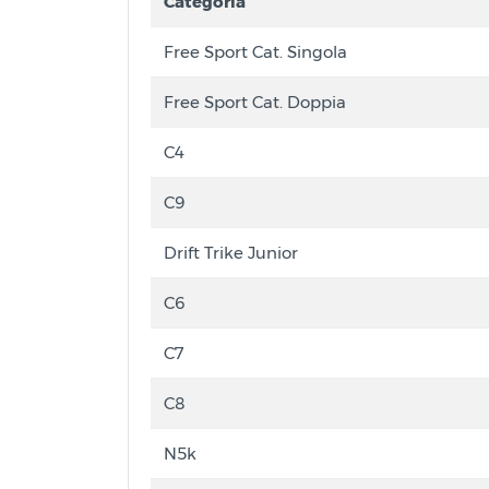
Categoria
Free Sport Cat. Singola
Free Sport Cat. Doppia
C4
C9
Drift Trike Junior
C6
C7
C8
N5k