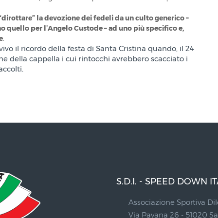
 “dirottare” la devozione dei fedeli da un culto generico –
o quello per l’Angelo Custode – ad uno più specifico e,
e
.
ivo il ricordo della festa di Santa Cristina quando, il 24
e della cappella i cui rintocchi avrebbero scacciato i
ccolti.
S.D.I. - SPEED DOWN IT
Associazione Sportiva Dil
Via Pavana 26 - 51020 