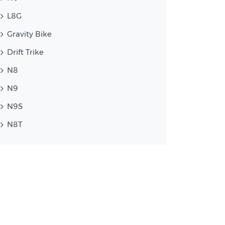
L8G
Gravity Bike
Drift Trike
N8
N9
N9S
N8T