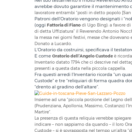
Nel suo testamento il molto Reverendo Anton
avrebbe dovuto garantire il mantenimento de
lavoratore entrambi “posti in detto popolo [San 
Patroni dell’Oratorio vengono designati i “nobil
(oggi
Fattoria di Fiano
di Ugo Bing): a favore di
di detta Uffiziatura” il Reverendo Antonio Nocc
la messa nei giorni festivi, messe che dovevano 
Donato a Lucardo.
L’Oratorio da costruirsi, specificava il testator
E come
Oratorio dell’Angelo Custode
è ricordat
Inventario datato 1794 che ci descrive nel dettagl
presenti a questa data nella piccola cappella.
Fra questi arredi l’Inventario ricorda “un qu
Custode” e tre “reliquiari di forma quadra dor
“drento al gradino dell’altare”.
Insieme ad una “piccola porzione del Legno della
(Prudenziana, Apollonia, Massimo, Costanzo) l’In
Martire”.
La presenza di questa reliquia verrebbe spiegare l
indicare – non sappiamo da quando – il loro Orato
Custode – si è sovrapposta nel tempo un’altra “de