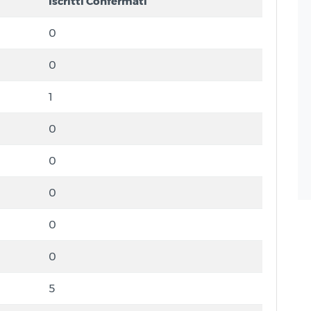
Iscritti Confermati
0
0
1
0
0
0
0
0
5