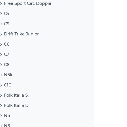
Free Sport Cat. Doppia
C4
C9
Drift Trike Junior
C6
C7
C8
N5k
C10
Folk Italia S.
Folk Italia D.
N5
N6