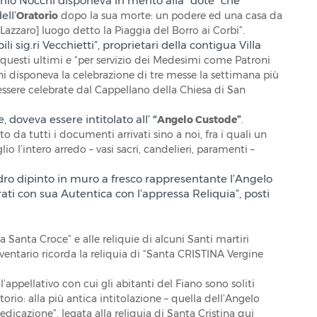
io Nocchi disponeva in merito alla “dote” che
ll’
Oratorio
dopo la sua morte: un podere ed una casa da
Lazzaro] luogo detto la Piaggia del Borro ai Corbi”.
i sig.ri Vecchietti”, proprietari della contigua Villa
 questi ultimi e “per servizio dei Medesimi come Patroni
hi disponeva la celebrazione di tre messe la settimana più
essere celebrate dal Cappellano della Chiesa di San
e, doveva essere intitolato all’
“Angelo Custode”
.
o da tutti i documenti arrivati sino a noi, fra i quali un
io l’intero arredo – vasi sacri, candelieri, paramenti –
adro dipinto in muro a fresco rappresentante l’Angelo
ati con sua Autentica con l’appressa Reliquia”, posti
 Santa Croce” e alle reliquie di alcuni Santi martiri
ventario ricorda la reliquia di “Santa CRISTINA Vergine
’appellativo con cui gli abitanti del Fiano sono soliti
rio: alla più antica intitolazione – quella dell’Angelo
dicazione”, legata alla reliquia di Santa Cristina qui