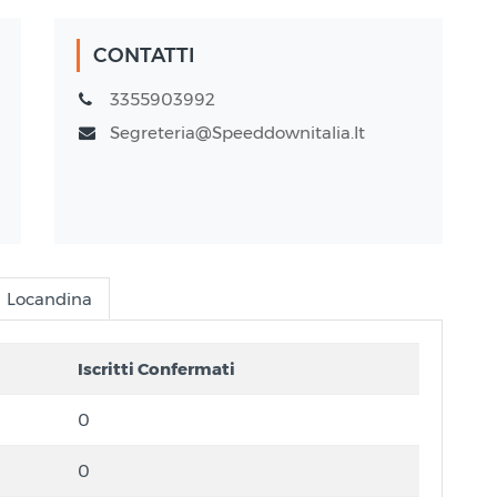
CONTATTI
3355903992
Segreteria@speeddownitalia.it
Locandina
Iscritti Confermati
0
0