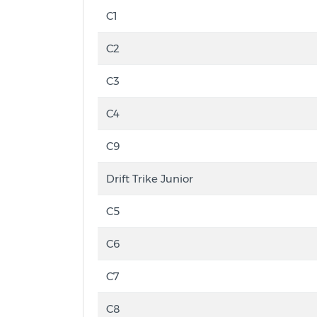
C1
C2
C3
C4
C9
Drift Trike Junior
C5
C6
C7
C8