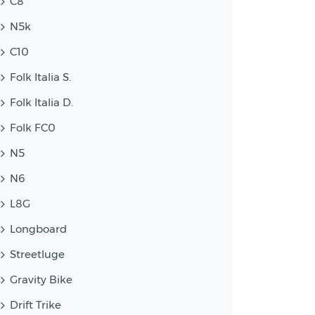
C8
N5k
C10
Folk Italia S.
Folk Italia D.
Folk FC0
N5
N6
L8G
Longboard
Streetluge
Gravity Bike
Drift Trike