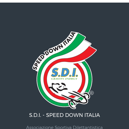
S.D.I. - SPEED DOWN ITALIA
Associazione Sportiva Dilettantistica