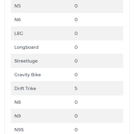
N5
0
N6
0
L8G
0
Longboard
0
Streetluge
0
Gravity Bike
0
Drift Trike
5
N8
0
N9
0
N9S
0