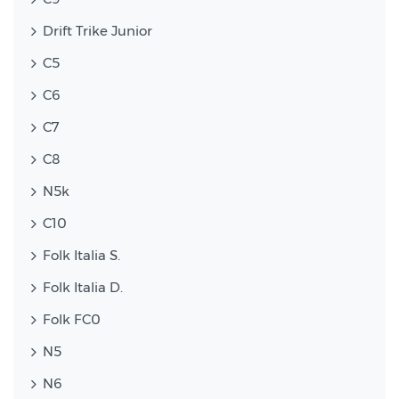
Drift Trike Junior
C5
C6
C7
C8
N5k
C10
Folk Italia S.
Folk Italia D.
Folk FC0
N5
N6