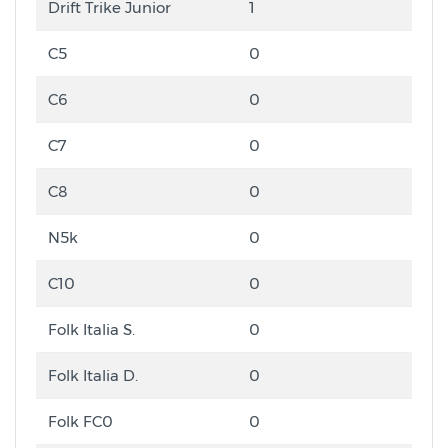
Drift Trike Junior
1
C5
0
C6
0
C7
0
C8
0
N5k
0
C10
0
Folk Italia S.
0
Folk Italia D.
0
Folk FC0
0