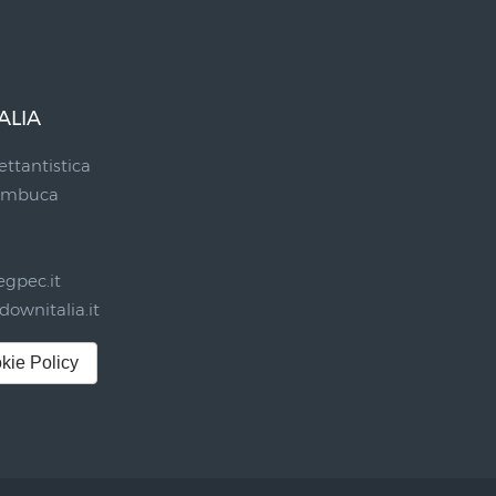
ALIA
ettantistica
Sambuca
gpec.it
ownitalia.it
kie Policy