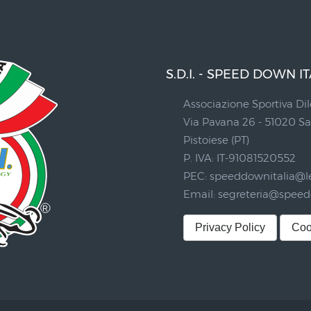
S.D.I. - SPEED DOWN IT
Associazione Sportiva Dil
Via Pavana 26 - 51020 
Pistoiese (PT)
P. IVA: IT-91081520552
PEC:
speeddownitalia@le
Email:
segreteria@speedd
Privacy Policy
Coo