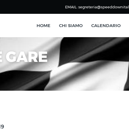
EMAIL: segreteria@speeddownitali
HOME
CHI SIAMO
CALENDARIO
E GARE
19