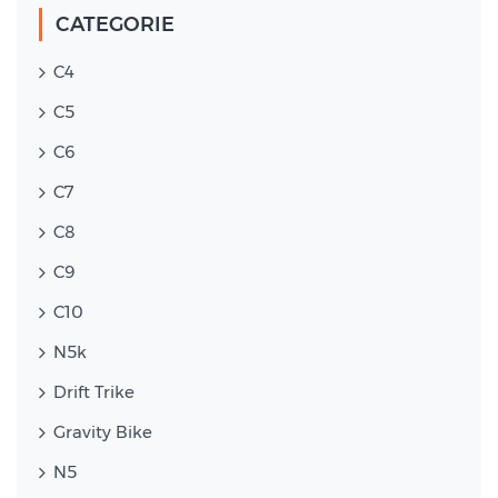
CATEGORIE
C4
C5
C6
C7
C8
C9
C10
N5k
Drift Trike
Gravity Bike
N5