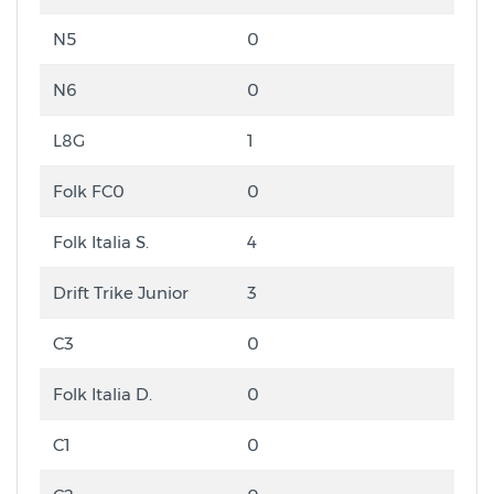
N5
0
N6
0
L8G
1
Folk FC0
0
Folk Italia S.
4
Drift Trike Junior
3
C3
0
Folk Italia D.
0
C1
0