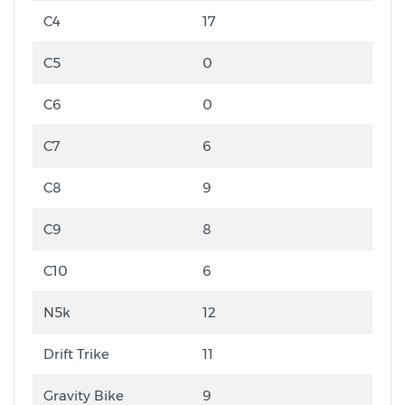
C4
17
C5
0
C6
0
C7
6
C8
9
C9
8
C10
6
N5k
12
Drift Trike
11
Gravity Bike
9